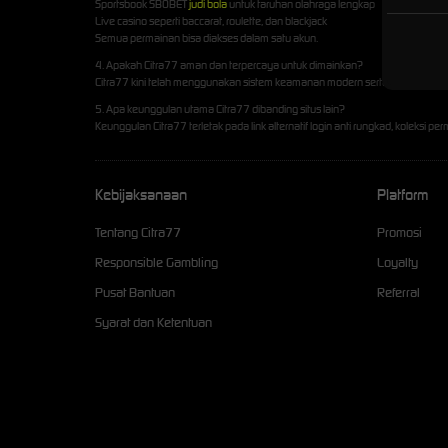
Sportsbook SBOBET
judi bola
untuk taruhan olahraga lengkap
Live casino seperti baccarat, roulette, dan blackjack
Semua permainan bisa diakses dalam satu akun.
4. Apakah Citra77 aman dan terpercaya untuk dimainkan?
Citra77 kini telah menggunakan sistem keamanan modern serta server paling
5. Apa keunggulan utama Citra77 dibanding situs lain?
Keunggulan Citra77 terletak pada link alternatif login anti rungkad, koleks
Kebijaksanaan
Platform
Tentang Citra77
Promosi
Responsible Gambling
Loyalty
Pusat Bantuan
Referral
Syarat dan Ketentuan