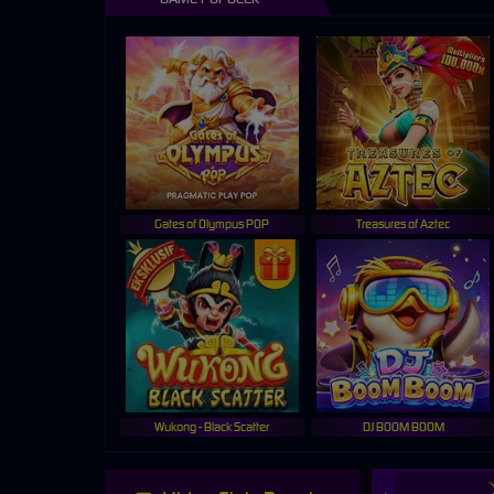
Gates of Olympus POP
Treasures of Aztec
Wukong - Black Scatter
DJ BOOM BOOM