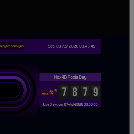
Sab, 08-Agt-2026 00.45.45
an yang mungkin ditimbulkan.
Pemeliharaan Terjadwal: MarbleX pada 31-Jul-2026 dari 00.00
Nex4D Pools Day
Live Draw Jum, 07-Agt-2026 00.00.00