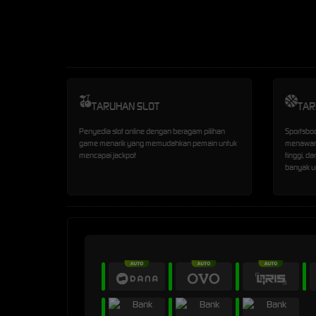
TARUHAN SLOT
TAR
Penyedia slot online dengan beragam pilihan
Sportsboo
game menarik yang memudahkan pemain untuk
menawark
mencapai jackpot
tinggi, d
banyak u