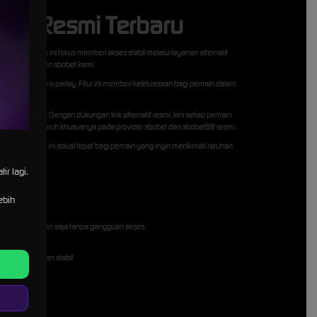
obet Resmi Terbaru
nang. Platform ini fokus memberi akses stabil melalui layanan alternatif
pons cepat agen sbobet kami.
n kombinasi mix parlay. Fitur ini memberi keleluasaan bagi pemain dalam
secara berkala. Dengan dukungan link alternatif resmi, kini setiap pemain
an dalam bertaruh khususnya pada provider sbobet dan sbobet88 resmi.
dikan platform ini solusi tepat bagi pemain yang ingin menikmati taruhan
ir lagi.
ebih
engan lancar kapan saja tanpa gangguan akses.
eksi cepat dan stabil.