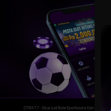
marn****5
IDR
3,365,200.00
Rujak Bonanza
to****3
IDR
3,278,080.00
Rujak Bonanza 1000
ke****2
IDR
2,614,800.00
Mahjong Wins 2
marn****5
IDR
2,280,000.00
Rujak Bonanza
marn****5
IDR
1,985,000.00
Rujak Bonanza
CITRA77 : Situs Judi Bola Sportbooks Dan Link Age