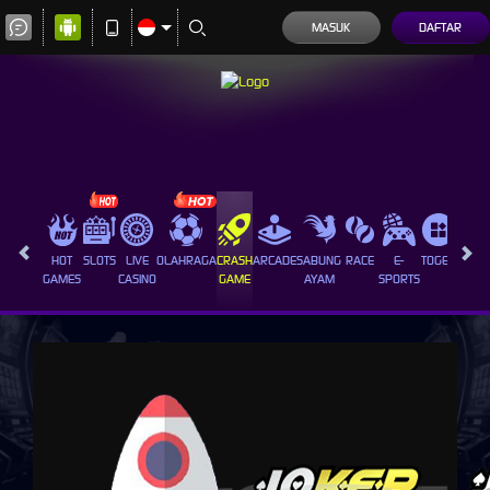
MASUK
DAFTAR
HOT
SLOTS
LIVE
OLAHRAGA
CRASH
ARCADE
SABUNG
RACE
E-
TOGEL
PROM
GAMES
CASINO
GAME
AYAM
SPORTS