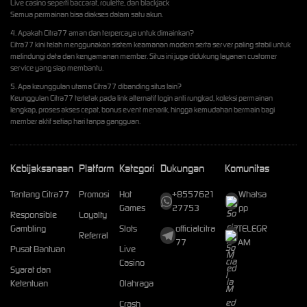
Live casino seperti baccarat, roulette, dan blackjack
Semua permainan bisa diakses dalam satu akun.
4. Apakah Citra77 aman dan terpercaya untuk dimainkan?
Citra77 kini telah menggunakan sistem keamanan modern serta server paling stabil untuk
melindungi data dan kenyamanan member. Situs ini juga didukung layanan customer
service yang siap membantu.
5. Apa keunggulan utama Citra77 dibanding situs lain?
Keunggulan Citra77 terletak pada link alternatif login anti rungkad, koleksi permainan
lengkap, proses akses cepat, bonus event menarik, hingga kemudahan bermain bagi
member aktif setiap hari tanpa gangguan.
Kebijaksanaan
Platform
Kategori
Dukungan
Komunitas
Tentang Citra77
Promosi
Hot
+8557621
Whatsa
Games
27753
pp
Responsible
Loyalty
Gambling
Slots
officialcitra
TELEGR
Referral
77
AM
Pusat Bantuan
Live
Casino
Syarat dan
Ketentuan
Olahraga
Crash