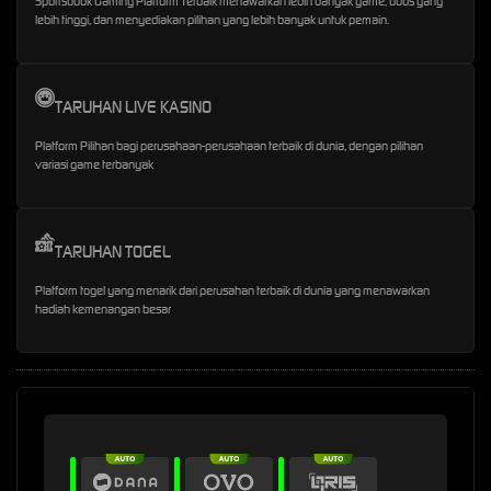
Sportsbook Gaming Platform Terbaik menawarkan lebih banyak game, odds yang
lebih tinggi, dan menyediakan pilihan yang lebih banyak untuk pemain.
TARUHAN LIVE KASINO
Platform Pilihan bagi perusahaan-perusahaan terbaik di dunia, dengan pilihan
variasi game terbanyak
TARUHAN TOGEL
Platform togel yang menarik dari perusahan terbaik di dunia yang menawarkan
hadiah kemenangan besar