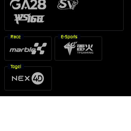
Race
E-Sports
Togel