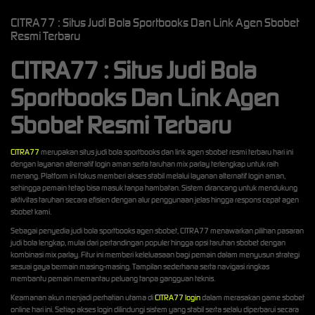
CITRA77 : Situs Judi Bola Sportbooks Dan Link Agen Sbobet
Resmi Terbaru
CITRA77 : Situs Judi Bola
Sportbooks Dan Link Agen
Sbobet Resmi Terbaru
CITRA77
merupakan situs judi bola sportbooks dan link agen sbobet resmi terbaru hari ini
dengan layanan alternatif login aman serta taruhan mix parlay terlengkap untuk raih
menang. Platform ini fokus memberi akses stabil melalui layanan alternatif login aman,
sehingga pemain tetap bisa masuk tanpa hambatan. Sistem dirancang untuk mendukung
aktivitas taruhan secara efisien dengan alur penggunaan jelas hingga respons cepat agen
sbobet kami.
Sebagai penyedia judi bola sportbooks agen sbobet, CITRA77 menawarkan pilihan pasaran
judi bola lengkap, mulai dari pertandingan populer hingga opsi taruhan sbobet dengan
kombinasi mix parlay. Fitur ini memberi keleluasaan bagi pemain dalam menyusun strategi
sesuai gaya bermain masing-masing. Tampilan sederhana serta navigasi ringkas
membantu pemain memantau peluang tanpa gangguan teknis.
Keamanan akun menjadi perhatian utama di
CITRA77 login
dalam merasakan game sbobet
online hari ini. Setiap akses login dilindungi sistem yang stabil serta selalu diperbarui secara